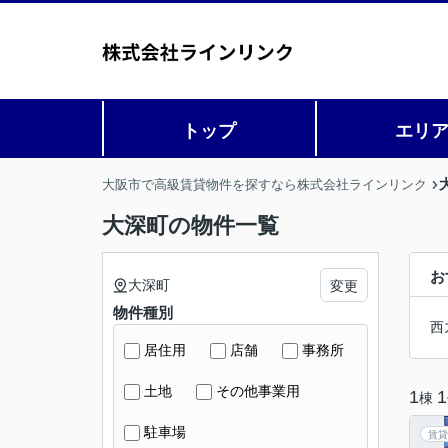
トップ
エリ
大阪市で高級賃貸物件を探すなら株式会社ラインリンク
大深町の物件一覧
お
大深町
変更
物件種別
西
居住用
店舗
事務所
土地
その他事業用
1
1
棟
駐車場
賃貸