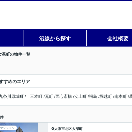
ア
沿線から探す
会社概要
大深町の物件一覧
すすめのエリア
九条川原城町
/
十三本町
/
瓦町
/
西心斎橋
/
安土町
/
福島
/
堀越町
/
南本町
/
件
マンション
大阪市北区
大深町