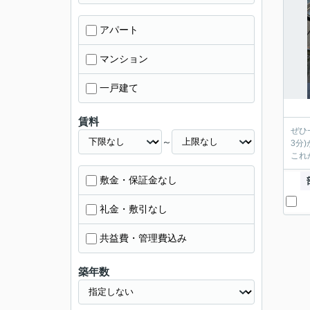
アパート
マンション
一戸建て
賃料
ぜひ
～
3分
これ
敷金・保証金なし
礼金・敷引なし
共益費・管理費込み
築年数