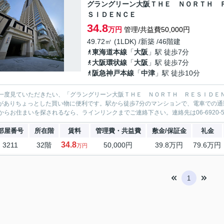
グラングリーン大阪ＴＨＥ ＮＯＲＴＨ 
ＳＩＤＥＮＣＥ
34.8
万円
管理/共益費50,000円
49.72㎡ (1LDK) /新築 /46階建
東海道本線
「
大阪
」駅 徒歩7分
大阪環状線
「
大阪
」駅 徒歩7分
阪急神戸本線
「
中津
」駅 徒歩10分
一度見ていただきたい、「グラングリーン大阪ＴＨＥ ＮＯＲＴＨ ＲＥＳＩＤＥＮ
)がありちょっとした買い物に便利です。駅から徒歩7分のマンションで、電車での
からお住まいを探されるなら、ラインリンクまでご連絡下さい。連絡先は06-6920-5
部屋番号
所在階
賃料
管理費・共益費
敷金/保証金
礼金
34.8
3211
32階
50,000円
39.8万円
79.6万円
万円
1