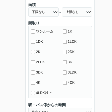
面積
～
間取り
ワンルーム
1K
1DK
1LDK
2K
2DK
2LDK
3K
3DK
3LDK
4K
4DK
4LDK以上
駅・バス停からの時間