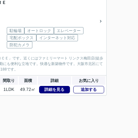
ＲＥ
駐輪場
オートロック
エレベーター
宅配ボックス
インターネット対応
防犯カメラ
ＣＥ」です。近くにはファミリーマート リンクス梅田店(徒歩
通勤にも便利な立地です。快適な新築物件です。大阪市北区にて
188です。
間取り
面積
詳細
お気に入り
1LDK
49.72㎡
詳細を見る
追加する