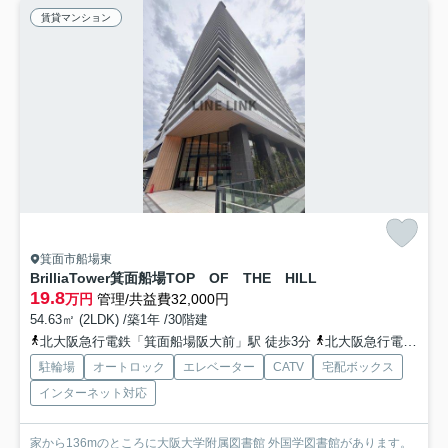
賃貸マンション
箕面市船場東
BrilliaTower箕面船場TOP OF THE HILL
19.8
万円
管理/共益費32,000円
54.63㎡ (2LDK) /築1年 /30階建
北大阪急行電鉄「箕面船場阪大前」駅 徒歩3分
北大阪急行電鉄「千里中央」駅 徒歩20分
駐輪場
オートロック
エレベーター
CATV
宅配ボックス
インターネット対応
家から136mのところに大阪大学附属図書館 外国学図書館があります。