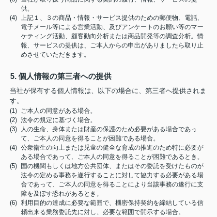
供。
(4) 上記１、３の商品・情報・サービス提供のための郵便物、電話、
電子メール等による営業活動、及びアンケートのお願い等のマー
ケティング活動、顧客動向分析または商品開発等の調査分析。情
報、サービスの提供は、ご本人からの申出がありましたら取り止
めさせていただきます。
5. 個人情報の第三者への提供
当社が保有する個人情報は、以下の場合に、第三者へ提供されま
す。
(1) ご本人の同意がある場合。
(2) 法令の規定に基づく場合。
(3) 人の生命、身体または財産の保護のため必要がある場合であっ
て、ご本人の同意を得ることが困難である場合。
(4) 公衆衛生の向上または児童の健全な育成の推進のため特に必要が
ある場合であって、ご本人の同意を得ることが困難であるとき。
(5) 国の機関もしくは地方公共団体、またはその委託を受けたものが
法令の定める事務を遂行することに対して協力する必要がある場
合であって、ご本人の同意を得ることにより当該事務の遂行に支
障を及ぼす恐れがあるとき。
(6) 利用目的の達成に必要な範囲で、機密保持契約を締結している信
頼出来る業務委託先に対し、必要な範囲で開示する場合。