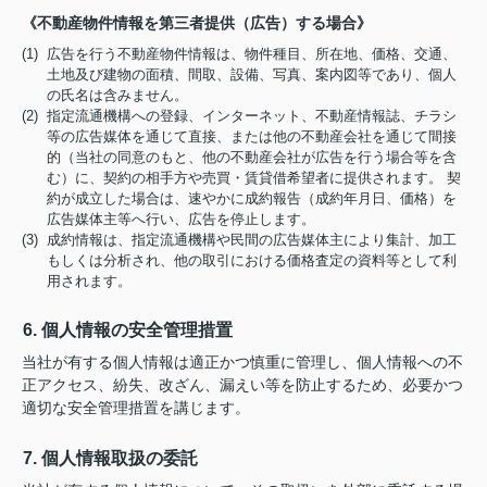
《不動産物件情報を第三者提供（広告）する場合》
(1) 広告を行う不動産物件情報は、物件種目、所在地、価格、交通、
土地及び建物の面積、間取、設備、写真、案内図等であり、個人
の氏名は含みません。
(2) 指定流通機構への登録、インターネット、不動産情報誌、チラシ
等の広告媒体を通じて直接、または他の不動産会社を通じて間接
的（当社の同意のもと、他の不動産会社が広告を行う場合等を含
む）に、契約の相手方や売買・賃貸借希望者に提供されます。 契
約が成立した場合は、速やかに成約報告（成約年月日、価格）を
広告媒体主等へ行い、広告を停止します。
(3) 成約情報は、指定流通機構や民間の広告媒体主により集計、加工
もしくは分析され、他の取引における価格査定の資料等として利
用されます。
6. 個人情報の安全管理措置
当社が有する個人情報は適正かつ慎重に管理し、個人情報への不
正アクセス、紛失、改ざん、漏えい等を防止するため、必要かつ
適切な安全管理措置を講じます。
7. 個人情報取扱の委託