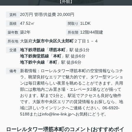
【外観】
20万円 管理/共益費 20,000円
賃料
47.52㎡
1LDK
面積
間取り
築2年
12階/44階建
築年数
所在階
大阪府
大阪市中央区
久太郎町
２丁目１－４
所在地
地下鉄堺筋線
「
堺筋本町
」駅 徒歩1分
交通
地下鉄御堂筋線
「
本町
」駅 徒歩6分
地下鉄中央線
「
本町
」駅 徒歩6分
新着情報：ローレルタワー堺筋本町の空室情報ならコチ
備考
ラ。眺望良好なエリアで魅力的です。タワー型マンショ
ンは毎日素晴らしい夜景を眺めることができます。共用
部には敷地内ごみ置き場・エレベータ2基などが揃って
おります。駅まで1分と、駅近でアクセスも良好な物件
です。大阪市中央区エリアの賃貸情報をお探しなら、地
域に詳しいラインリンクへご連絡ください。06-6920-
5188またはinfo@line-link.jpへお気軽にどうぞ。
ローレルタワー堺筋本町のコメント(おすすめポイ