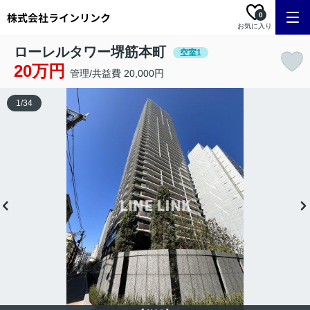
0
お気に入り
ローレルタワー堺筋本町
空室1
20万円
管理/共益費 20,000円
1
/
34