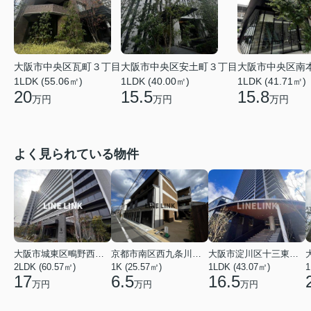
大阪市中央区南
大阪市中央区瓦町３丁目
大阪市中央区安土町３丁目
1LDK (41.71㎡)
1LDK (55.06㎡)
1LDK (40.00㎡)
15.8
20
15.5
万円
万円
万円
よく見られている物件
大阪市城東区鴫野西４丁目
京都市南区西九条川原城町
大阪市淀川区十三東１丁目
2LDK (60.57㎡)
1K (25.57㎡)
1LDK (43.07㎡)
1
17
6.5
16.5
万円
万円
万円