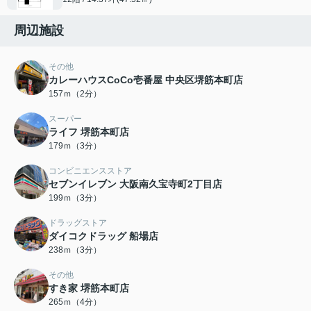
周辺施設
その他
カレーハウスCoCo壱番屋 中央区堺筋本町店
157ｍ（2分）
スーパー
ライフ 堺筋本町店
179ｍ（3分）
コンビニエンスストア
セブンイレブン 大阪南久宝寺町2丁目店
199ｍ（3分）
ドラッグストア
ダイコクドラッグ 船場店
238ｍ（3分）
その他
すき家 堺筋本町店
265ｍ（4分）