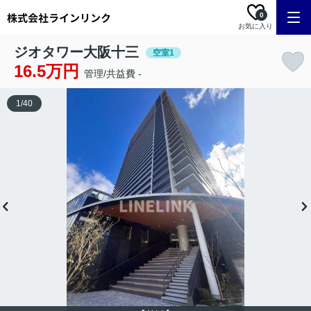
0
お気に入り
ジオタワー大阪十三
空室1
16.5万円
管理/共益費 -
1
/
40