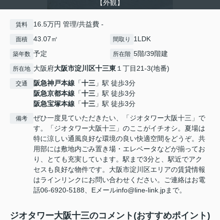
【外観】
16.5万円 管理/共益費 -
賃料
43.07㎡
1LDK
面積
間取り
予定
5階/39階建
築年数
所在階
大阪府
大阪市淀川区
十三東
１丁目21-3(地番)
所在地
阪急神戸本線
「
十三
」駅 徒歩3分
交通
阪急京都本線
「
十三
」駅 徒歩3分
阪急宝塚本線
「
十三
」駅 徒歩3分
ぜひ一度見ていただきたい、「ジオタワー大阪十三」で
備考
す。「ジオタワー大阪十三」のここがイチオシ。夏場は
特に涼しい通風良好な環境の良い快適空間をどうぞ。共
用部には敷地内ごみ置き場・エレベータなどが揃ってお
り、とても充実しています。駅まで3分と、駅近でアク
セスも良好な物件です。大阪市淀川区エリアの賃貸情報
はラインリンクにお問い合わせください。ご連絡はお電
話06-6920-5188、Eメールinfo@line-link.jpまで。
ジオタワー大阪十三のコメント(おすすめポイント)