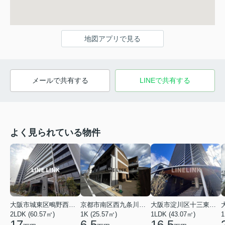
地図アプリで見る
メールで共有する
LINEで共有する
よく見られている物件
大阪市城東区鴫野西４丁目
京都市南区西九条川原城町
大阪市淀川区十三東１丁目
2LDK (60.57㎡)
1K (25.57㎡)
1LDK (43.07㎡)
1
17
6.5
16.5