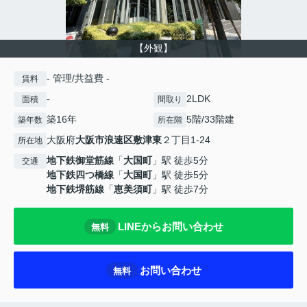
【外観】
- 管理/共益費 -
賃料
-
2LDK
面積
間取り
築16年
5階/33階建
築年数
所在階
大阪府
大阪市浪速区
敷津東
２丁目1-24
所在地
地下鉄御堂筋線
「
大国町
」駅 徒歩5分
交通
地下鉄四つ橋線
「
大国町
」駅 徒歩5分
地下鉄堺筋線
「
恵美須町
」駅 徒歩7分
LINEからお問い合わせ
無料
お問い合わせ
無料