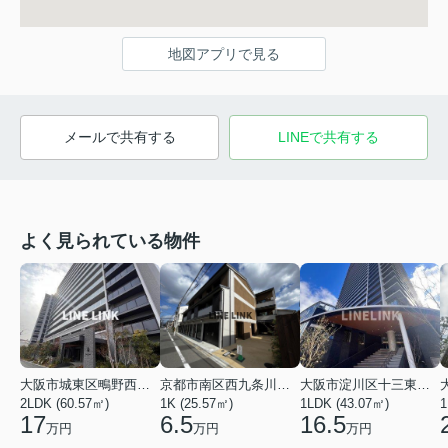
地図アプリで見る
メールで共有する
LINEで共有する
よく見られている物件
大阪市城東区鴫野西４丁目
京都市南区西九条川原城町
大阪市淀川区十三東１丁目
2LDK (60.57㎡)
1K (25.57㎡)
1LDK (43.07㎡)
1
17
6.5
16.5
万円
万円
万円