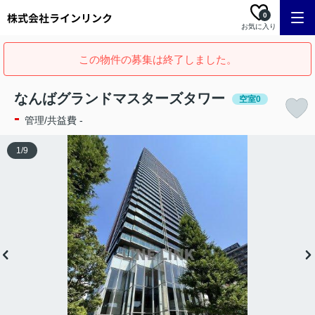
0
お気に入り
この物件の募集は終了しました。
なんばグランドマスターズタワー
空室0
-
管理/共益費 -
1
/
9