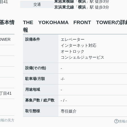
東急東横線
「
横浜
」駅 徒歩3分
目41
交通
京浜東北線
「
横浜
」駅 徒歩3分
の基本情
THE YOKOHAMA FRONT TOWERの
報
OWER
設備条件
エレベーター
インターネット対応
オートロック
コンシェルジュサービス
設備(その他)
-
駐車場/月額
-/-
用途地域
-
丁目41
募集戸数 / 総戸数
- / -
取引態様
専任媒介
情報の見方
情報