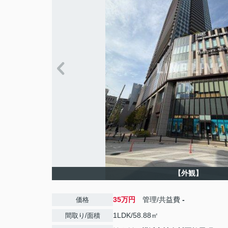
【外観】
35万円
管理/共益費
-
価格
1LDK/58.88㎡
間取り/面積