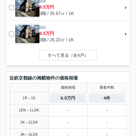
304
6.5万円
3階 / 25.57㎡ / 1K
302
6.5万円
3階 / 25.22㎡ / 1K
すべて見る（全4戸）
近鉄京都線の掲載物件の価格相場
価格相場
募集件数
6.9万円
4件
1R～1K
-
-
1DK～1LDK
-
-
2K～2LDK
-
-
3K～3LDK