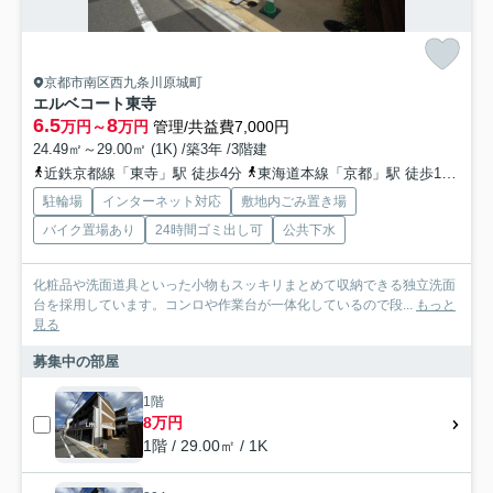
京都市南区西九条川原城町
エルベコート東寺
6.5
8
万円～
万円
管理/共益費7,000円
24.49㎡～29.00㎡ (1K) /築3年 /3階建
近鉄京都線「東寺」駅 徒歩4分
東海道本線「京都」駅 徒歩15分
駐輪場
インターネット対応
敷地内ごみ置き場
バイク置場あり
24時間ゴミ出し可
公共下水
化粧品や洗面道具といった小物もスッキリまとめて収納できる独立洗面
台を採用しています。コンロや作業台が一体化しているので段...
もっと
見る
募集中の部屋
1階
8万円
1階 / 29.00㎡ / 1K