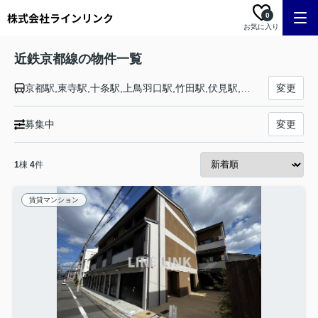
0
お気に入り
近鉄京都線の物件一覧
京都駅,東寺駅,十条駅,上鳥羽口駅,竹田駅,伏見駅,近鉄丹波橋駅,桃山御陵前駅,向島駅,小倉駅,伊勢田駅,大久保駅,久津川駅,寺田駅,富野荘駅,新田辺駅,興戸駅,三山木駅,近鉄宮津駅,狛田駅,新祝園駅,木津川台駅,山田川駅,高の原駅,平城駅,大和西大寺駅
変更
募集中
変更
1
棟
4
件
賃貸マンション