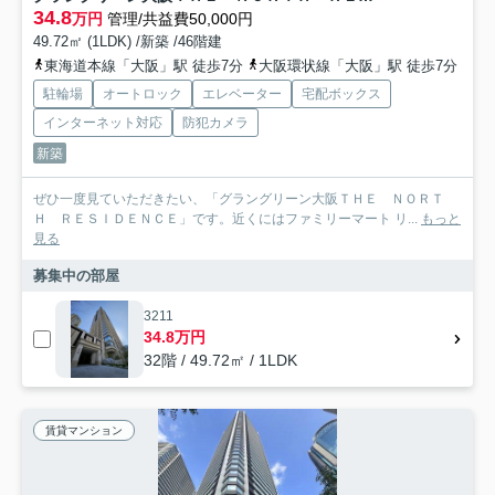
34.8
万円
管理/共益費50,000円
49.72㎡ (1LDK) /新築 /46階建
東海道本線「大阪」駅 徒歩7分
大阪環状線「大阪」駅 徒歩7分
駐輪場
オートロック
エレベーター
宅配ボックス
インターネット対応
防犯カメラ
新築
ぜひ一度見ていただきたい、「グラングリーン大阪ＴＨＥ ＮＯＲＴ
Ｈ ＲＥＳＩＤＥＮＣＥ」です。近くにはファミリーマート リ...
もっと
見る
募集中の部屋
3211
34.8万円
32階 / 49.72㎡ / 1LDK
賃貸マンション