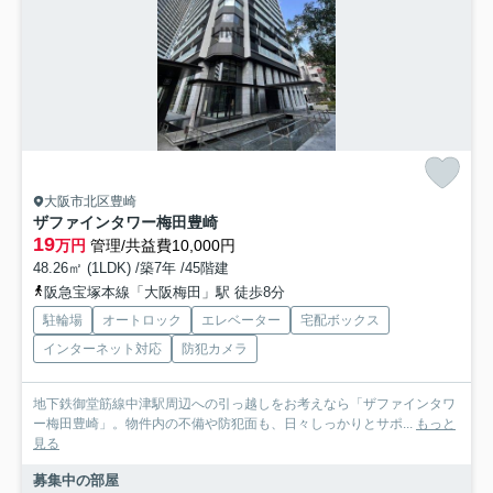
大阪市北区豊崎
ザファインタワー梅田豊崎
19
万円
管理/共益費10,000円
48.26㎡ (1LDK) /築7年 /45階建
阪急宝塚本線「大阪梅田」駅 徒歩8分
駐輪場
オートロック
エレベーター
宅配ボックス
インターネット対応
防犯カメラ
地下鉄御堂筋線中津駅周辺への引っ越しをお考えなら「ザファインタワ
ー梅田豊崎」。物件内の不備や防犯面も、日々しっかりとサポ...
もっと
見る
募集中の部屋