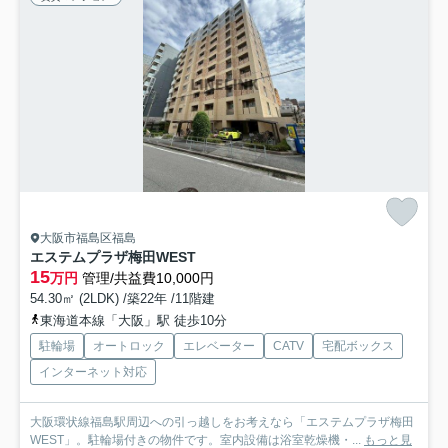
大阪市福島区福島
エステムプラザ梅田WEST
15
万円
管理/共益費10,000円
54.30㎡ (2LDK) /築22年 /11階建
東海道本線「大阪」駅 徒歩10分
駐輪場
オートロック
エレベーター
CATV
宅配ボックス
インターネット対応
大阪環状線福島駅周辺への引っ越しをお考えなら「エステムプラザ梅田
WEST」。駐輪場付きの物件です。室内設備は浴室乾燥機・...
もっと見