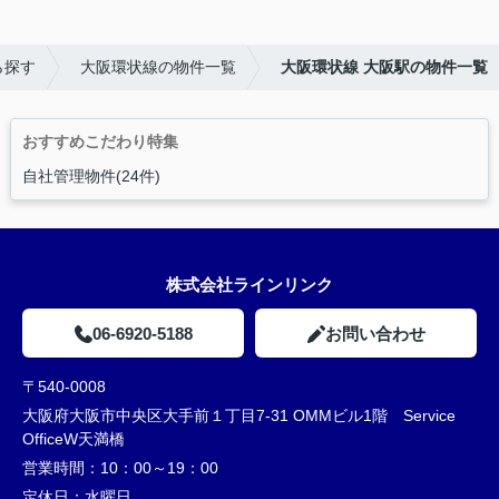
ら探す
大阪環状線の物件一覧
大阪環状線 大阪駅の物件一覧
おすすめこだわり特集
自社管理物件(24件)
株式会社ラインリンク
06-6920-5188
お問い合わせ
〒540-0008
大阪府大阪市中央区大手前１丁目7-31 OMMビル1階 Service
OfficeW天満橋
営業時間：
10：00～19：00
定休日：
水曜日