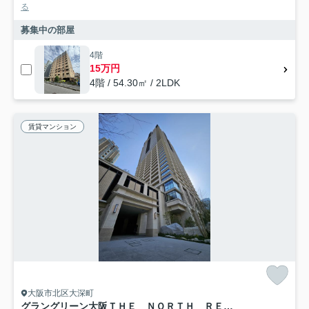
る
募集中の部屋
4階
15万円
4階 / 54.30㎡ / 2LDK
賃貸マンション
大阪市北区大深町
グラングリーン大阪ＴＨＥ ＮＯＲＴＨ ＲＥＳＩＤＥＮＣＥ