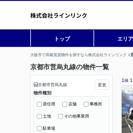
トップ
エリ
大阪市で高級賃貸物件を探すなら株式会社ラインリンク
京都市営烏丸線の物件一覧
1
1
棟
京都市営烏丸線
変更
賃貸
物件種別
居住用
店舗
事務所
土地
その他事業用
駐車場