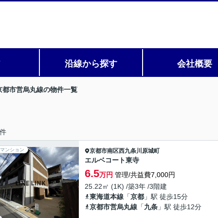
ア
沿線から探す
会社概要
京都市営烏丸線の物件一覧
件
マンション
京都市南区
西九条川原城町
エルベコート東寺
6.5
万円
管理/共益費7,000円
25.22㎡ (1K) /築3年 /3階建
東海道本線
「
京都
」駅 徒歩15分
京都市営烏丸線
「
九条
」駅 徒歩12分