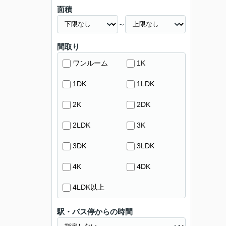
面積
～
間取り
ワンルーム
1K
1DK
1LDK
2K
2DK
2LDK
3K
3DK
3LDK
4K
4DK
4LDK以上
駅・バス停からの時間