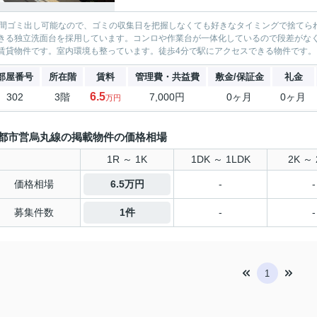
時間ゴミ出し可能なので、ゴミの収集日を把握しなくても好きなタイミングで捨てら
きる独立洗面台を採用しています。コンロや作業台が一体化しているので段差がな
賃貸物件です。室内環境も整っています。徒歩4分で駅にアクセスできる物件です。こ
部屋番号
所在階
賃料
管理費・共益費
敷金/保証金
礼金
6.5
302
3階
7,000円
0ヶ月
0ヶ月
万円
都市営烏丸線の掲載物件の価格相場
1R ～ 1K
1DK ～ 1LDK
2K ～ 
価格相場
6.5万円
-
-
募集件数
1件
-
-
1