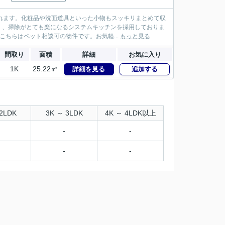
れます。化粧品や洗面道具といった小物もスッキリまとめて収
く、掃除がとても楽になるシステムキッチンを採用しておりま
ちらはペット相談可の物件です。お気軽...
もっと見る
間取り
面積
詳細
お気に入り
1K
25.22㎡
詳細を見る
追加する
2LDK
3K ～ 3LDK
4K ～ 4LDK以上
-
-
-
-