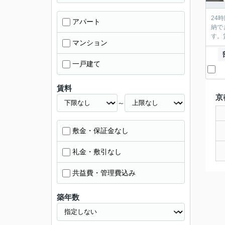
24
アパート
納で
す。
マンション
一戸建て
賃料
京
～
敷金・保証金なし
礼金・敷引なし
共益費・管理費込み
築年数