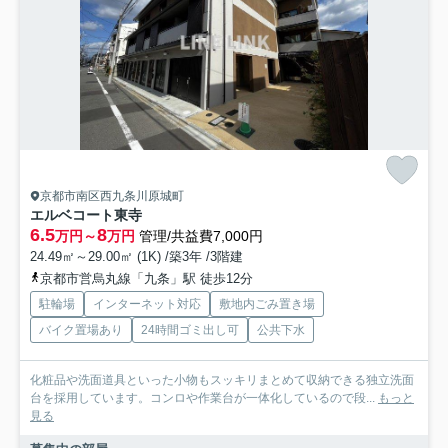
京都市南区西九条川原城町
エルベコート東寺
6.5
8
万円～
万円
管理/共益費7,000円
24.49㎡～29.00㎡ (1K) /築3年 /3階建
京都市営烏丸線「九条」駅 徒歩12分
駐輪場
インターネット対応
敷地内ごみ置き場
バイク置場あり
24時間ゴミ出し可
公共下水
化粧品や洗面道具といった小物もスッキリまとめて収納できる独立洗面
台を採用しています。コンロや作業台が一体化しているので段...
もっと
見る