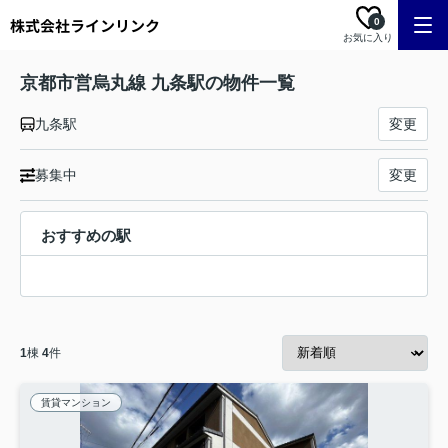
0
お気に入り
京都市営烏丸線 九条駅の物件一覧
九条駅
変更
募集中
変更
おすすめの駅
1
棟
4
件
賃貸マンション