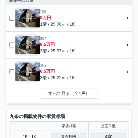
募集中の部屋
1階
8万円
1階 / 29.00㎡ / 1K
304
6.5万円
3階 / 25.57㎡ / 1K
302
6.5万円
3階 / 25.22㎡ / 1K
すべて見る（全4戸）
九条の掲載物件の家賃相場
家賃相場
空室件数
6.9万円
4室
1R～1K