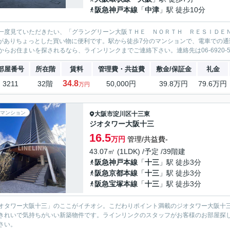
阪急神戸本線
「
中津
」駅 徒歩10分
一度見ていただきたい、「グラングリーン大阪ＴＨＥ ＮＯＲＴＨ ＲＥＳＩＤＥＮ
)がありちょっとした買い物に便利です。駅から徒歩7分のマンションで、電車での
からお住まいを探されるなら、ラインリンクまでご連絡下さい。連絡先は06-6920-5
部屋番号
所在階
賃料
管理費・共益費
敷金/保証金
礼金
34.8
3211
32階
50,000円
39.8万円
79.6万円
万円
マンション
大阪市淀川区
十三東
ジオタワー大阪十三
16.5
万円
管理/共益費-
43.07㎡ (1LDK) /予定 /39階建
阪急神戸本線
「
十三
」駅 徒歩3分
阪急京都本線
「
十三
」駅 徒歩3分
阪急宝塚本線
「
十三
」駅 徒歩3分
オタワー大阪十三」のここがイチオシ。こだわりポイント満載のジオタワー大阪十
きれいで気持ちがいい新築物件です。ラインリンクのスタッフがお客様のお部屋探しをサ
さい。