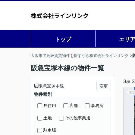
トップ
エリ
大阪市で高級賃貸物件を探すなら株式会社ラインリンク
阪急宝塚本線の物件一覧
3
3
棟
阪急宝塚本線
変更
賃貸
物件種別
居住用
店舗
事務所
土地
その他事業用
駐車場