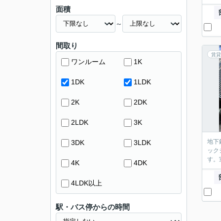
面積
～
間取り
賃貸
ワンルーム
1K
1DK
1LDK
2K
2DK
2LDK
3K
地下
3DK
3LDK
ック
す。
4K
4DK
4LDK以上
駅・バス停からの時間