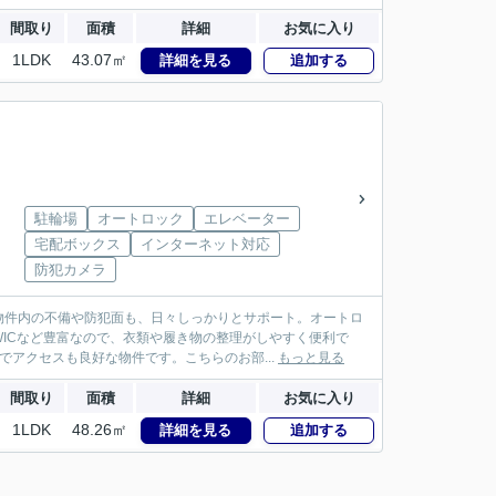
間取り
面積
詳細
お気に入り
1LDK
43.07㎡
詳細を見る
追加する
駐輪場
オートロック
エレベーター
宅配ボックス
インターネット対応
防犯カメラ
物件内の不備や防犯面も、日々しっかりとサポート。オートロ
ICなど豊富なので、衣類や履き物の整理がしやすく便利で
アクセスも良好な物件です。こちらのお部...
もっと見る
間取り
面積
詳細
お気に入り
1LDK
48.26㎡
詳細を見る
追加する