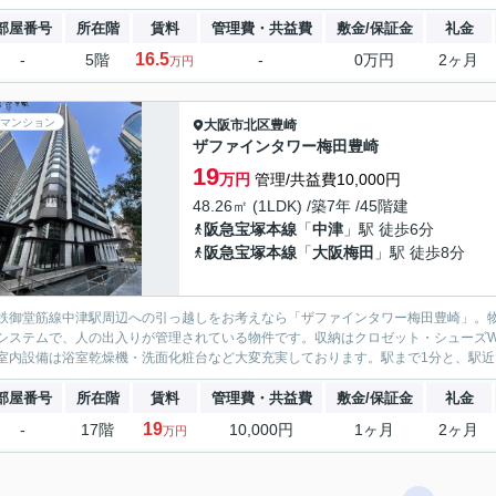
部屋番号
所在階
賃料
管理費・共益費
敷金/保証金
礼金
16.5
-
5階
-
0万円
2ヶ月
万円
マンション
大阪市北区
豊崎
ザファインタワー梅田豊崎
19
万円
管理/共益費10,000円
48.26㎡ (1LDK) /築7年 /45階建
阪急宝塚本線
「
中津
」駅 徒歩6分
阪急宝塚本線
「
大阪梅田
」駅 徒歩8分
鉄御堂筋線中津駅周辺への引っ越しをお考えなら「ザファインタワー梅田豊崎」。
システムで、人の出入りが管理されている物件です。収納はクロゼット・シューズW
室内設備は浴室乾燥機・洗面化粧台など大変充実しております。駅まで1分と、駅近で
部屋番号
所在階
賃料
管理費・共益費
敷金/保証金
礼金
19
-
17階
10,000円
1ヶ月
2ヶ月
万円