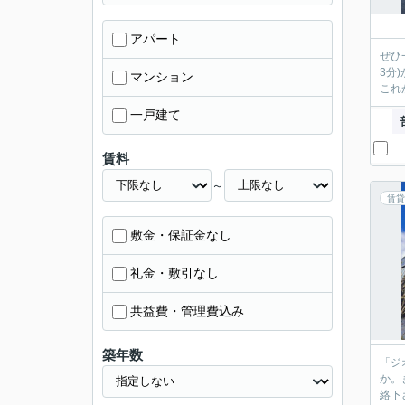
アパート
ぜひ
3分
マンション
これ
一戸建て
賃料
～
賃貸
敷金・保証金なし
礼金・敷引なし
共益費・管理費込み
築年数
「ジ
か。
絡下