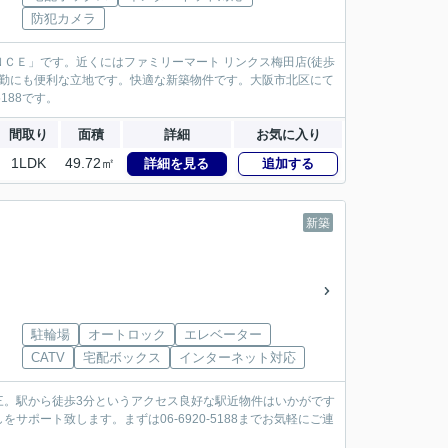
防犯カメラ
ＣＥ」です。近くにはファミリーマート リンクス梅田店(徒歩
通勤にも便利な立地です。快適な新築物件です。大阪市北区にて
188です。
間取り
面積
詳細
お気に入り
1LDK
49.72㎡
詳細を見る
追加する
新築
駐輪場
オートロック
エレベーター
CATV
宅配ボックス
インターネット対応
三。駅から徒歩3分というアクセス良好な駅近物件はいかがです
ポート致します。まずは06-6920-5188までお気軽にご連