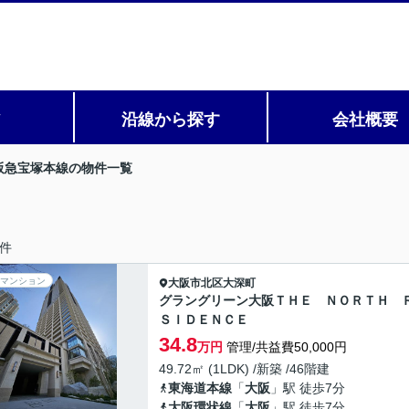
ア
沿線から探す
会社概要
阪急宝塚本線の物件一覧
件
マンション
大阪市北区
大深町
グラングリーン大阪ＴＨＥ ＮＯＲＴＨ 
ＳＩＤＥＮＣＥ
34.8
万円
管理/共益費50,000円
49.72㎡ (1LDK) /新築 /46階建
東海道本線
「
大阪
」駅 徒歩7分
大阪環状線
「
大阪
」駅 徒歩7分